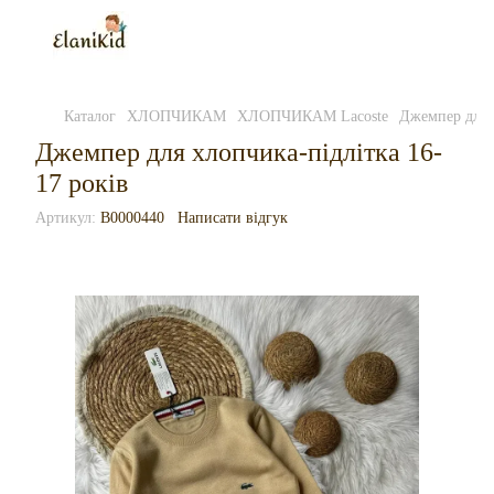
Каталог
ХЛОПЧИКАМ
ХЛОПЧИКАМ Lacoste
Джемпер для х
Джемпер для хлопчика-підлітка 16-
17 років
Артикул:
B0000440
Написати відгук