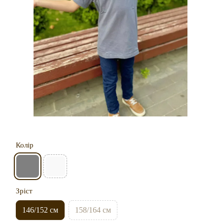
Колір
Зріст
146/152 см
158/164 см