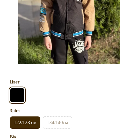
Цвет
Зріст
122/128 см
134/140см
Вік