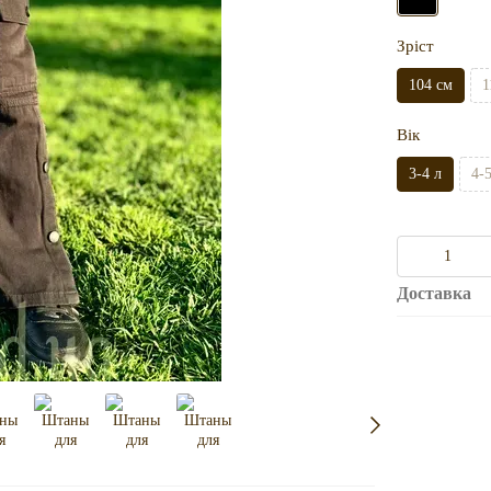
Зріст
104 см
1
Вік
3-4 л
4-
Доставка