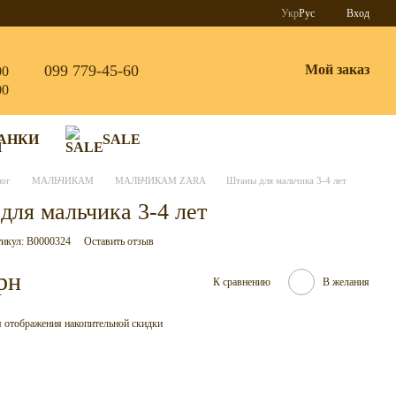
Укр
Рус
Вход
099 779-45-60
Мой заказ
00
00
АНКИ
SALE
лог
МАЛЬЧИКАМ
МАЛЬЧИКАМ ZARA
Штаны для мальчика 3-4 лет
для мальчика 3-4 лет
икул: B0000324
Оставить отзыв
рн
К сравнению
В желания
 отображения накопительной скидки