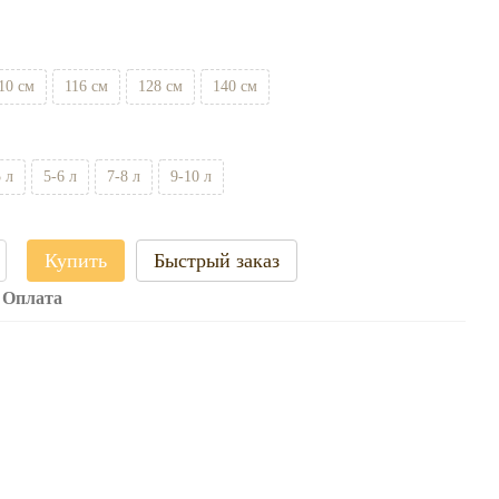
10 см
116 см
128 см
140 см
5 л
5-6 л
7-8 л
9-10 л
Купить
Быстрый заказ
Оплата