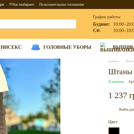
ция
💛Нас выбирают
Пользовательское соглашение
График работы:
Будние:
10:00–20:
Сб:
10:00–18:
УНИСЕКС
ГОЛОВНЫЕ УБОРЫ
ВЫШИВ
Главная
Ката
Штаны 
В наличии
Арт
1 237 г
Войти
для
%
Цвет