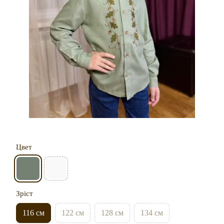
Цвет
Зріст
116 см
122 см
128 см
134 см