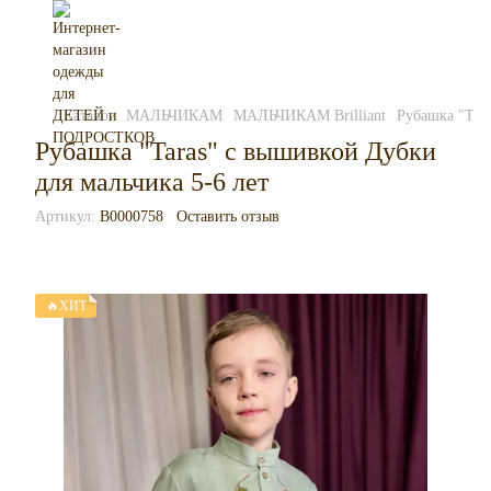
Каталог
МАЛЬЧИКАМ
МАЛЬЧИКАМ Brilliant
Рубашка "Tara
Рубашка "Taras" с вышивкой Дубки
для мальчика 5-6 лет
Артикул:
B0000758
Оставить отзыв
🔥ХИТ