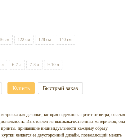
16 см
122 см
128 см
140 см
6 л
6-7 л
7-8 л
9-10 л
Купить
Быстрый заказ
-ветровка для девочки, которая надежно защитит от ветра, сочетая
циональность. Изготовлен из высококачественных материалов, она
 принты, придающие индивидуальности каждому образу.
 куртки является ее двусторонний дизайн, позволяющий менять