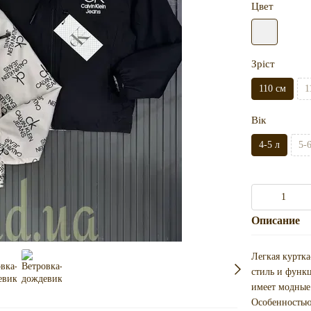
Цвет
Зріст
110 см
1
Вік
4-5 л
5-
Описание
Легкая куртка
стиль и функ
имеет модные
Особенностью