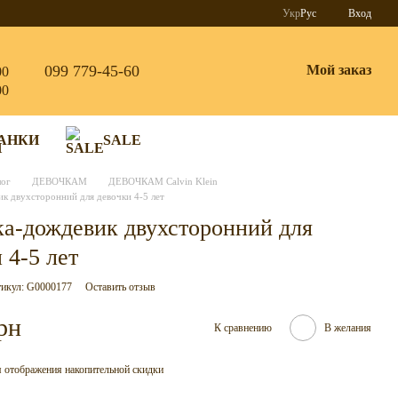
Укр
Рус
Вход
099 779-45-60
Мой заказ
00
00
АНКИ
SALE
лог
ДЕВОЧКАМ
ДЕВОЧКАМ Calvin Klein
к двухсторонний для девочки 4-5 лет
ка-дождевик двухсторонний для
 4-5 лет
икул: G0000177
Оставить отзыв
рн
К сравнению
В желания
 отображения накопительной скидки