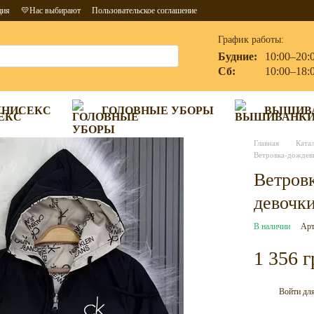
ция
💛Нас выбирают
Пользовательское соглашение
График работы:
Будние:
10:00–20:
Сб:
10:00–18:
УНИСЕКС
ГОЛОВНЫЕ УБОРЫ
ВЫШИВ
Главная
Ката
Ветровка-дождеви
Ветров
девочки
В наличии
Арт
1 356 г
Войти
для
%