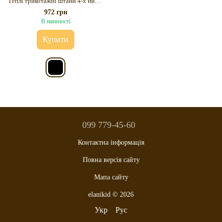
Теплі трикотажні штани 4-х нитка на флісі для хлопчика 12 років
972 грн
В наявності
Купити
099 779-45-60
Контактна інформація
Повна версія сайту
Мапа сайту
elanikid © 2026
Укр
Рус