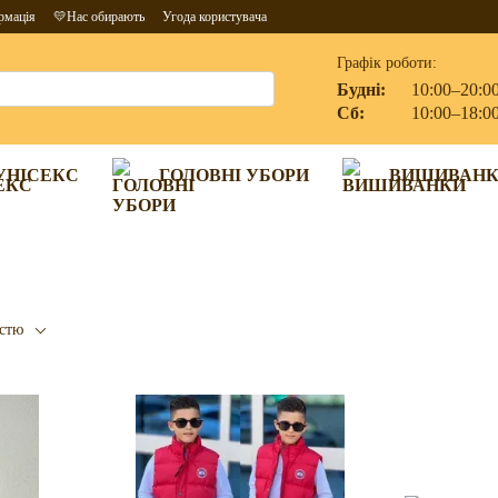
рмація
💛Нас обирають
Угода користувача
Графік роботи:
Будні:
10:00–20:0
Сб:
10:00–18:0
УНІСЕКС
ГОЛОВНІ УБОРИ
ВИШИВАН
істю