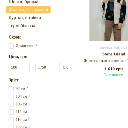
Шорти, бриджі
Жилети, безрукавки
Куртки, вітрівки
Термобілизна
Сезон
4
Демисезон
Артикул: B0000221
Stone Island
Ціна, грн
Жилетка для хлопчика 1
Від Ціна, грн
До Ціна, грн
ОК
1 610 грн
В наявності
Зріст
2
92 см
1
104 см
1
106 см
1
112 см
2
116 см
1
122 см