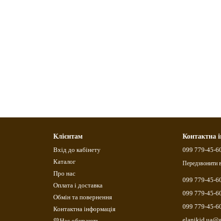
Клієнтам
Контактна 
Вхід до кабінету
099 779-45-6
Каталог
Передзвонити 
Про нас
099 779-45-6
Оплата і доставка
099 779-45-6
Обмін та повернення
099 779-45-6
Контактна інформація
elanikid.ua@
💛Нас обирають