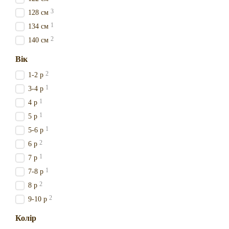
3
128 см
1
134 см
2
140 см
Вік
2
1-2 р
1
3-4 р
1
4 р
1
5 р
1
5-6 р
2
6 р
1
7 р
1
7-8 р
2
8 р
2
9-10 р
Колір