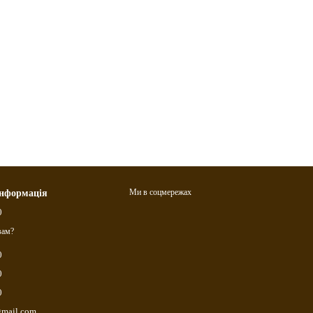
Ми в соцмережах
інформація
0
вам?
0
0
0
gmail.com