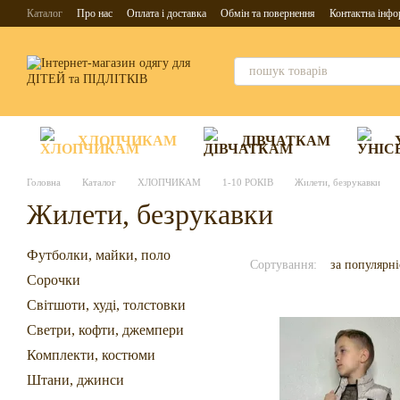
Перейти до основного контенту
Каталог
Про нас
Оплата і доставка
Обмін та повернення
Контактна інфо
ХЛОПЧИКАМ
ДІВЧАТКАМ
Головна
Каталог
ХЛОПЧИКАМ
1-10 РОКІВ
Жилети, безрукавки
Жилети, безрукавки
Футболки, майки, поло
Сортування:
за популярн
Сорочки
Світшоти, худі, толстовки
Светри, кофти, джемпери
Комплекти, костюми
Штани, джинси