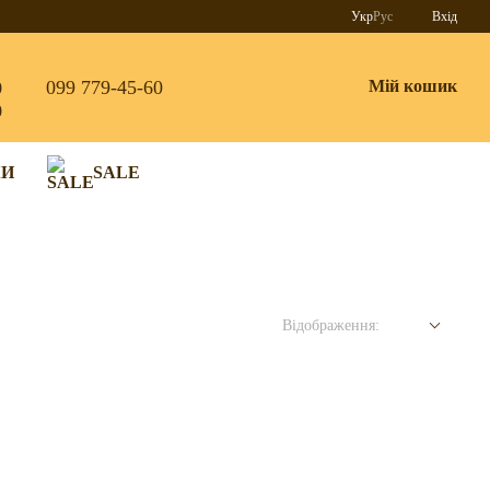
Укр
Рус
Вхід
099 779-45-60
Мій кошик
0
0
КИ
SALE
Відображення: