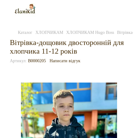
Каталог
ХЛОПЧИКАМ
ХЛОПЧИКАМ Hugo Boss
Вітрівка-д
Вітрівка-дощовик двосторонній для
хлопчика 11-12 років
Артикул:
B0000205
Написати відгук