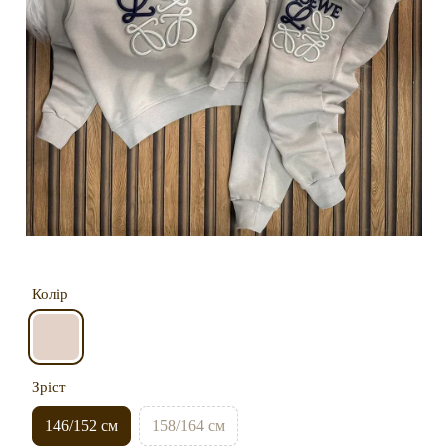
Колір
Зріст
146/152 см
158/164 см