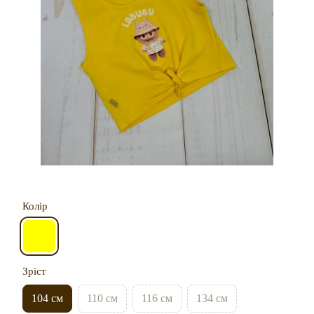
Колір
Зріст
104 см
110 см
116 см
134 см