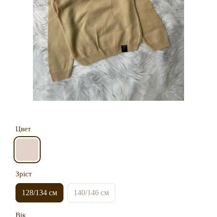
Цвет
Зріст
128/134 см
140/146 см
Вік