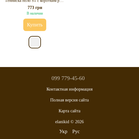
Тенниска поло ST с коротким рукавом Fashion Cuff для мальчика 9-10 лет
773 грн
В наличии
Купить
099 779-45-60
Контактная информация
Полная версия сайта
Карта сайта
elanikid © 2026
Укр
Рус