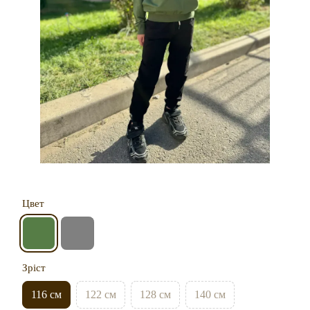
Цвет
Зріст
116 см
122 см
128 см
140 см