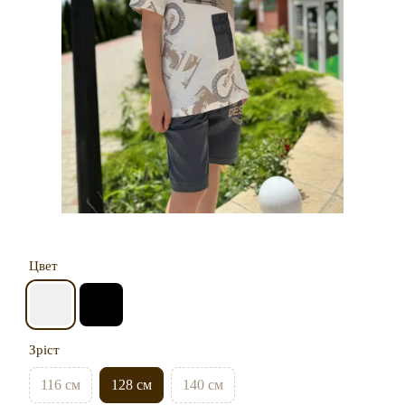
Цвет
Зріст
116 см
128 см
140 см