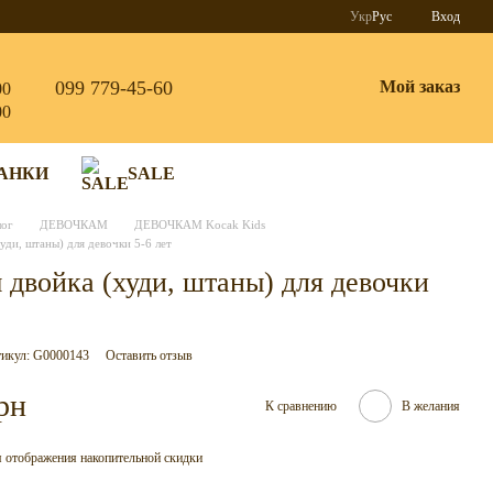
Укр
Рус
Вход
099 779-45-60
Мой заказ
00
00
АНКИ
SALE
лог
ДЕВОЧКАМ
ДЕВОЧКАМ Kocak Kids
уди, штаны) для девочки 5-6 лет
двойка (худи, штаны) для девочки
икул: G0000143
Оставить отзыв
рн
К сравнению
В желания
 отображения накопительной скидки