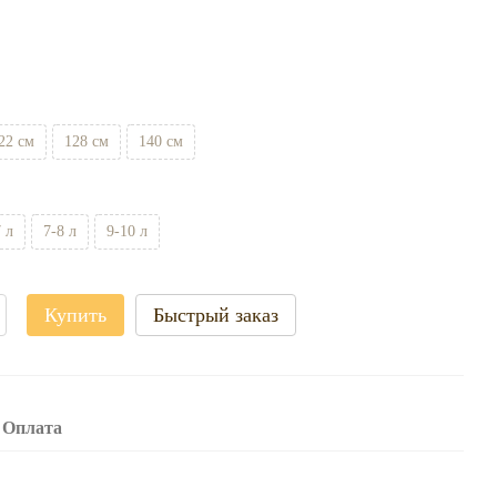
22 см
128 см
140 см
7 л
7-8 л
9-10 л
Купить
Быстрый заказ
Оплата