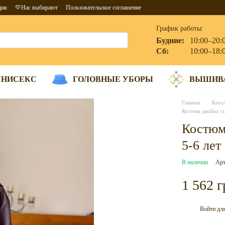
ция
💛Нас выбирают
Пользовательское соглашение
График работы:
Будние:
10:00–20:
Сб:
10:00–18:
УНИСЕКС
ГОЛОВНЫЕ УБОРЫ
ВЫШИВ
Главная
Ката
Костюм двойка (х
Костюм 
5-6 лет
В наличии
Арт
1 562 г
Войти
для
%