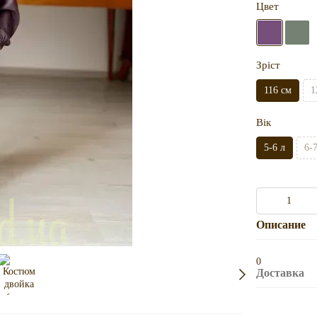
Цвет
Зріст
116 см
1
Вік
5-6 л
6-
Описание
0
Доставка