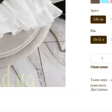
Зріст
146 см
1
Вік
10-11 л
Описание
Ткань верх – 
комплекте.
Доставка