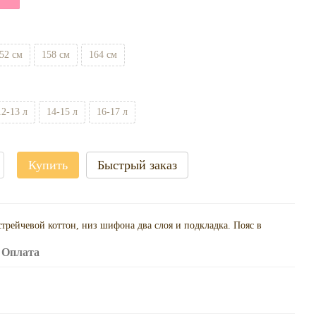
52 см
158 см
164 см
12-13 л
14-15 л
16-17 л
Купить
Быстрый заказ
стрейчевой коттон, низ шифона два слоя и подкладка. Пояс в
Оплата