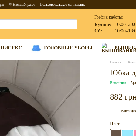
ция
💛Нас выбирают
Пользовательское соглашение
График работы:
Будние:
10:00–20:
Сб:
10:00–18:
УНИСЕКС
ГОЛОВНЫЕ УБОРЫ
ВЫШИВ
Главная
Ката
Юбка дл
В наличии
Арт
882 гр
Войти
для
%
Цвет