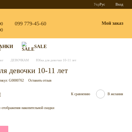
Укр
Рус
Вход
099 779-45-60
Мой заказ
00
00
АНКИ
SALE
лог
ДЕВОЧКАМ
Юбка для девочки 10-11 лет
я девочки 10-11 лет
икул: G0000762
Оставить отзыв
н
К сравнению
В желания
 отображения накопительной скидки