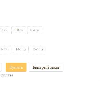
52 см
158 см
164 см
12-13 л
14-15 л
15-16 л
Купить
Быстрый заказ
Оплата