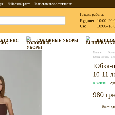
ция
💛Нас выбирают
Пользовательское соглашение
График работы:
Будние:
10:00–20:
Сб:
10:00–18:
УНИСЕКС
ГОЛОВНЫЕ УБОРЫ
ВЫШИВ
Главная
Ката
Юбка-шорты "Leo"
Юбка-ш
10-11 л
В наличии
Арт
980 гр
Войти
для
%