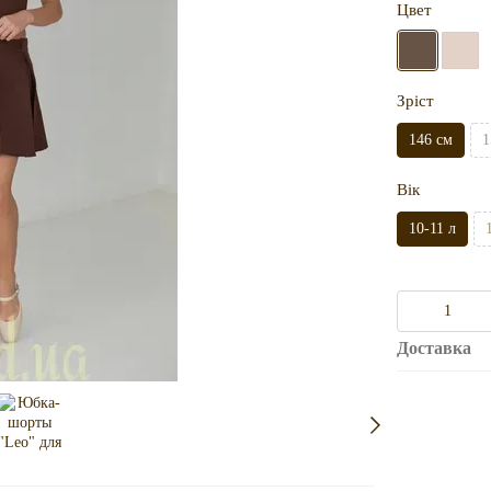
Цвет
Зріст
146 см
1
Вік
10-11 л
Доставка