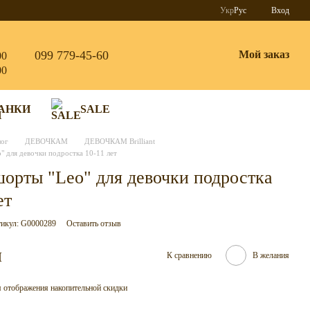
Укр
Рус
Вход
099 779-45-60
Мой заказ
00
00
АНКИ
SALE
лог
ДЕВОЧКАМ
ДЕВОЧКАМ Brilliant
 для девочки подростка 10-11 лет
орты "Leo" для девочки подростка
ет
икул: G0000289
Оставить отзыв
н
К сравнению
В желания
 отображения накопительной скидки