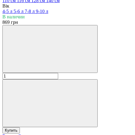
110 см
116 см
128 см
140 см
Вік
4-5 л
5-6 л
7-8 л
9-10 л
В наличии
869 грн
Купить