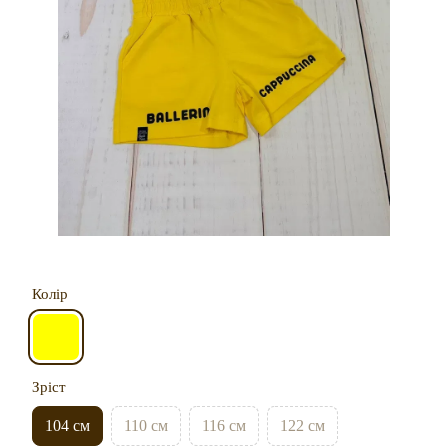
Колір
Зріст
104 см
110 см
116 см
122 см