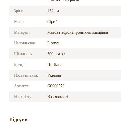
brilliant" 5-6 років
Зріст
122 см
Колір
Сірий
Матеріал
Матова водонепроникна плащівка
Наповнювач
Біопух
Щільність
300 г/м.кв
Бренд
Brilliant
Постачальник
Україна
Артикул
G0000573
Наявність
В наявності
Відгуки