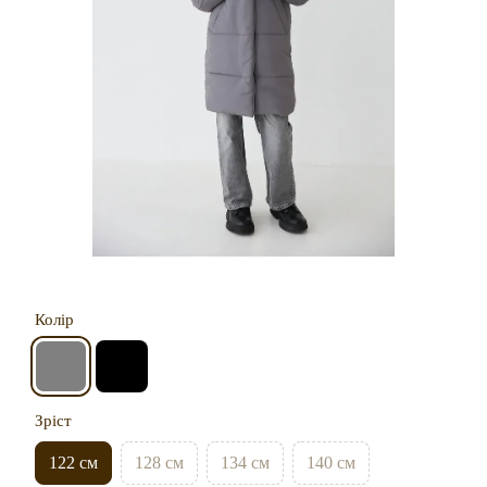
Колір
Зріст
122 см
128 см
134 см
140 см