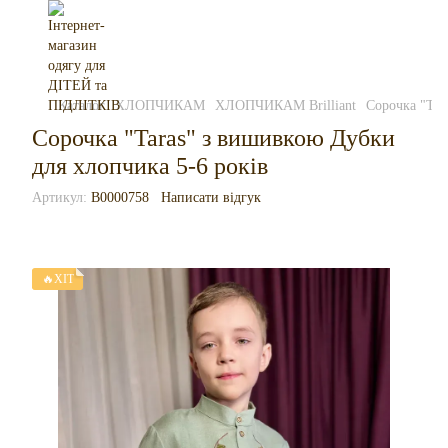
Каталог
ХЛОПЧИКАМ
ХЛОПЧИКАМ Brilliant
Сорочка "Tar
Сорочка "Taras" з вишивкою Дубки
для хлопчика 5-6 років
Артикул:
B0000758
Написати відгук
🔥ХІТ