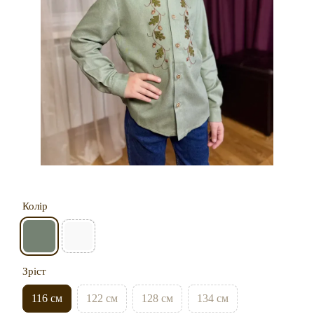
Колір
Зріст
116 см
122 см
128 см
134 см